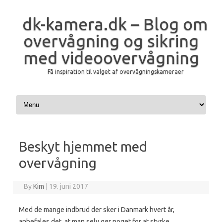
dk-kamera.dk – Blog om
overvågning og sikring
med videoovervågning
Få inspiration til valget af overvågningskameraer
Skip to content
Beskyt hjemmet med
overvågning
By
Kim
|
19. juni 2017
Med de mange indbrud der sker i Danmark hvert år,
anbefales det, at man selv gør noget for at styrke