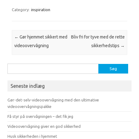
Category:
inspiration
Post navigation
←
Gør hjemmet sikkert med
Bliv fri for tyve med de rette
videoovervågning
sikkerhedstips
→
Søg
efter:
Seneste indlæg
Gør-det-selv-videoovervågning med den ultimative
videoovervågningspakke
Få styr på overvågningen – det fik jeg
Videoovervågning giver en god sikkerhed
Husk sikkerheden i hjemmet