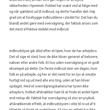
sikkerheden i hjemmet. Politiet har svært ved at følge med
og når sjældent ud til indbrud, og derfor handler det i høj
grad om at forebygge indbruddene i stedet for. Det kan du
blandt andet gøre med overvågning, der faktisk anses som
det mest effektive middel mod indbrud.
Indbrudstyve går altid efter et hjem, hvor de har arbejdsro.
Det vil sige et sted, hvor de ikke bliver generet af beboere,
naboer eller andre folk. Et hus uden overvågning er et godt
eksempel på dette. De fleste indbrud sker om dagen, hvor
folk er på arbejde, og her er det nemt for en tyv at smutte
hurtigt ind og ud med alle ens ting, uden at han bliver
opdaget. Med et overvågningskamera har tyven ikke
arbejdsro, hvilket afskrækker ham til at finde et andet hjem
end netop dit. Faktisk har overvågning så stor en psykisk
afskrækkende effekt, at indbrudstyven i otte til ni ud af ti
tilfælde vil finde et andet hjem. Så stor en effekt har ikke